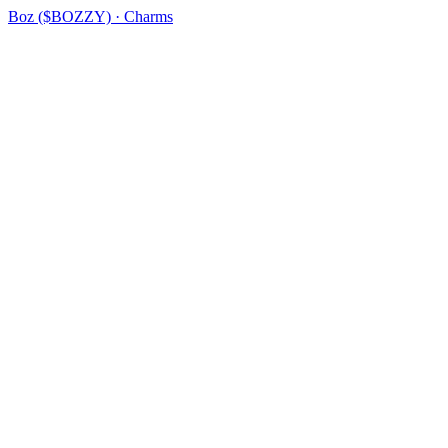
Boz ($BOZZY) · Charms