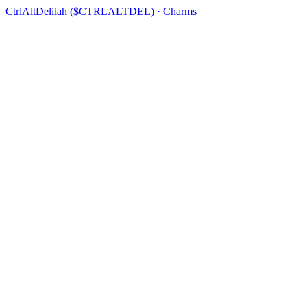
CtrlAltDelilah ($CTRLALTDEL) · Charms