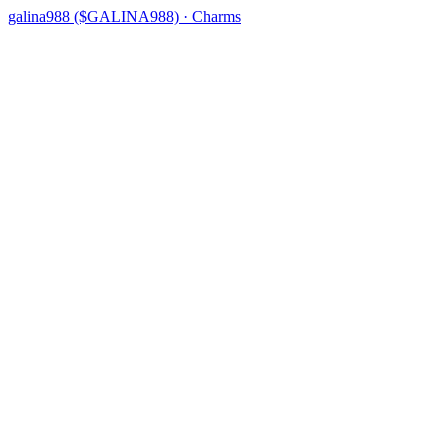
galina988 ($GALINA988) · Charms