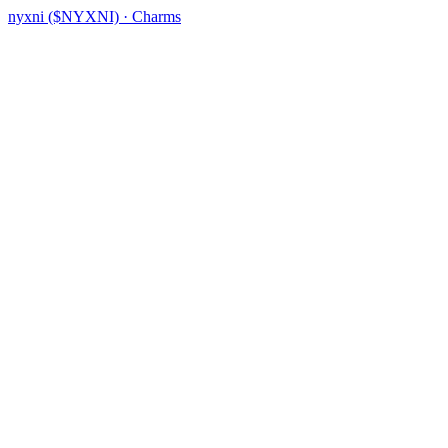
nyxni ($NYXNI) · Charms