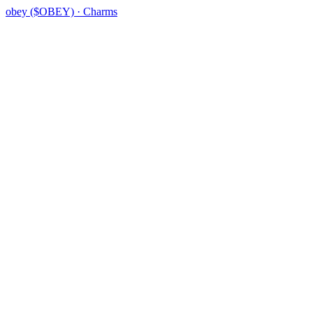
obey ($OBEY) · Charms