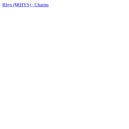
Rhys ($RHYS) · Charms