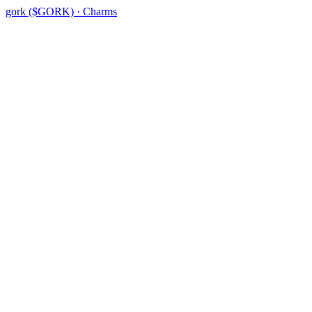
gork ($GORK) · Charms