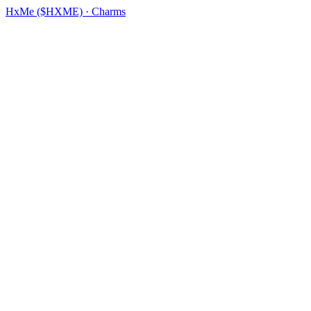
HxMe ($HXME) · Charms