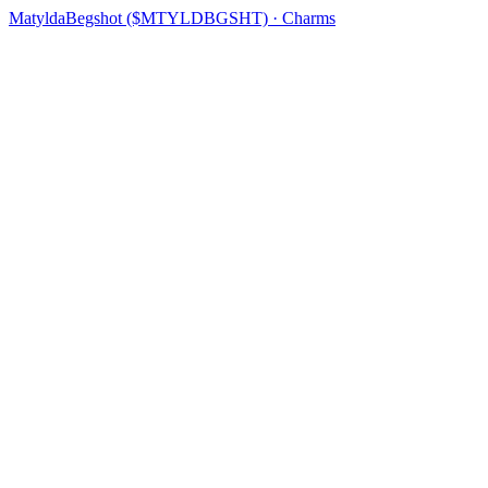
MatyldaBegshot ($MTYLDBGSHT) · Charms