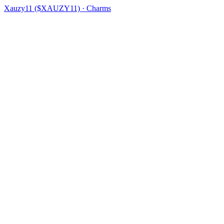
Xauzy11 ($XAUZY11) · Charms